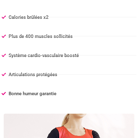
Calories brûlées x2
Plus de 400 muscles sollicités
Système cardio-vasculaire boosté
Articulations protégées
Bonne humeur garantie